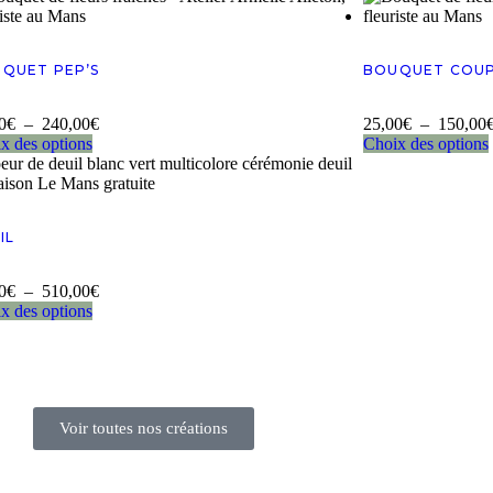
QUET PEP’S
BOUQUET COUP
0
€
–
240,00
€
25,00
€
–
150,00
x des options
Choix des options
IL
0
€
–
510,00
€
x des options
Voir toutes nos créations