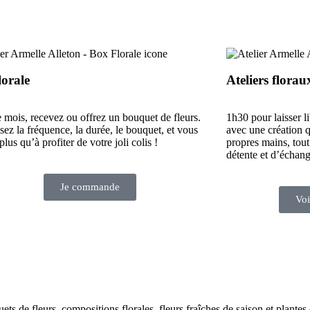
lorale
Ateliers florau
mois, recevez ou offrez un bouquet de fleurs.
1h30 pour laisser li
sez la fréquence, la durée, le bouquet, et vous
avec une création q
plus qu’à profiter de votre joli colis !
propres mains, tou
détente et d’échang
Je commande
Voi
s de fleurs, compositions florales, fleurs fraîches de saison et plantes o