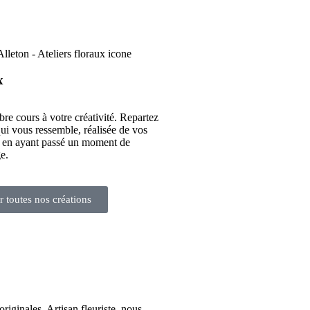
x
bre cours à votre créativité. Repartez
ui vous ressemble, réalisée de vos
t en ayant passé un moment de
e.
r toutes nos créations
riginales. Artisan fleuriste, nous