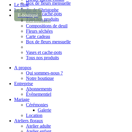
Box de fleurs mensuelle
Le blog
Le Jardin de Christophe
Vases et cache-pots
E-boutique
Tous nos produits
Les bouquets
Compositions de deuil
Fleurs séchées
Carte cadeau
Box de fleurs mensuelle
Vases et cache-pots
Tous nos produits
A propos
Qui sommes-nous ?
Notre boutique
Entreprise
Abonnements
Évènementiel
Mariage
Cérémonies
Galerie
Location
Ateliers floraux
Atelier adulte
Atelier enfant